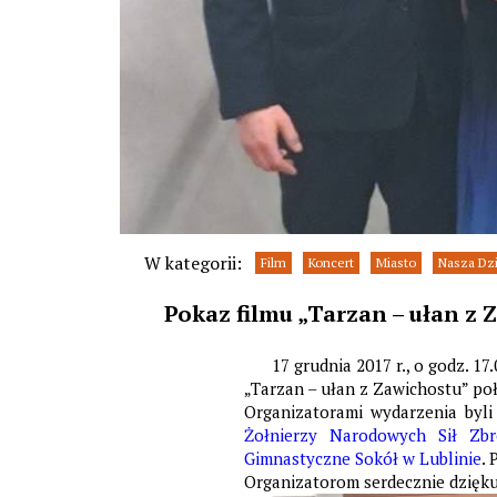
W kategorii:
Film
Koncert
Miasto
Nasza Dzi
Pokaz filmu „Tarzan – ułan z
17 grudnia 2017 r., o godz. 1
„Tarzan – ułan z Zawichostu” po
Organizatorami wydarzenia byl
Żołnierzy Narodowych Sił Zbr
Gimnastyczne Sokół w Lublinie
.
Organizatorom serdecznie dzięk