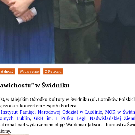
ałalność
Wydarzenie
Z Regionu
 Zawichostu” w Świdniku
7.00, w Miejskim Ośrodku Kultury w Świdniku (ul. Lotników Polskic
łączona z koncertem zespołu Forteca.
i
Instytut Pamięci Narodowej Oddział w Lublinie
,
MOK w Świdn
ojnych Lublin
,
GRH im. 1 Pułku Legii Nadwiślańskiej Ziem
 Patronat nad wydarzeniem objął Waldemar Jakson – burmistrz Świ
ujemy.