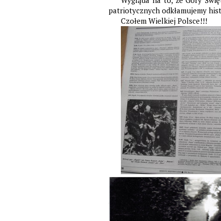
Wygląda na to, że Góry Świę
patriotycznych odkłamujemy hist
Czołem Wielkiej Polsce!!!