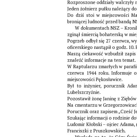
Rozproszone oddziały walczyły na
Jeden żołnierz pułku należący do 
Do dziś stoi w miejscowości Ma
broniącej ludność przed bandą N
W dokumentach NSZ – Kronika
zginął śmiercią bohaterską w mi
Pogrzeb odbył się 27 czerwca, 
oficerskiego nastąpił o godz. 1
Naszą ciekawość wzbudził zapis 
znaleźć informacje na ten temat.
W Raptularzu zmarłych w parafii
czerwca 1944 roku. Informuje 
miejscowości Pękosławice.
Był to inżynier, porucznik Ad
Lubelszczyźnie.
Pozostawił żonę Janinę z Ziębów (
Na cmentarzu w Grzegorzowicach z
Porucznik oraz zapisem „Cześć J
Szukając informacji o rodzinie d
Ludomir Kłobski – ojciec Adama, 
Franciszki z Pruszkowskich.