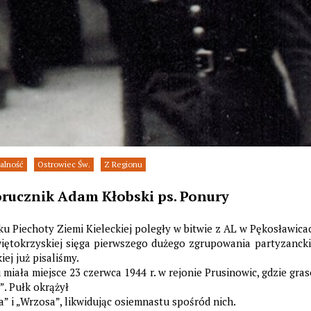
alność
Ostrowiec Św.
Z Regionu
rucznik Adam Kłobski ps. Ponury
u Piechoty Ziemi Kieleckiej poległy w bitwie z AL w Pękosławicac
iętokrzyskiej sięga pierwszego dużego zgrupowania partyzanck
iej już pisaliśmy.
 miała miejsce 23 czerwca 1944 r. w rejonie Prusinowic, gdzie g
. Pułk okrążył
” i „Wrzosa”, likwidując osiemnastu spośród nich.