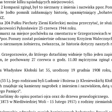
 terenie kilku sąsiadujących miejscowości.
2 kompanii zginął, był to nieznany z imienia i nazwiska ppor. Pon
łe Jodło pomnik zakłamujący historię, upamiętniający „bohat
SZ.
 204 Pułku Piechoty Ziemi Kieleckiej można przeczytać, że słu
ejscowości Pękosławice 23 czerwca 1944 roku.
wymarsz na miejsce pochówku na cmentarzu w Grzegorzowicach w 
0. Ppor. Ponury został pośmiertnie odznaczony Krzyżem Walecznyc
o nieznanym żołnierzu, zwłaszcza, że historia dotyczy naszych 
 Grzegorzowice, do którego dotarliśmy widnieje tylko jeden za
on, że pochowany 27 czerwca o godz. 11.00 mężczyzna zginął 
am Władysław Kłobski lat 35, urodzony 19 grudnia 1908 rok
33 l.). Jego rodzicami byli Ludomir i Bożena (z Kleniewskich) Kło
najduje się kamienny nagrobek z imieniem i nazwiskiem, datą uro
ego Pamięci”.
otarliśmy do opisu postaci ojca oraz do drzewa genealogicznego.
(1873 w Niedźwiedziej Woli – 15 lutego 1957) z rodziny ziemiańsk