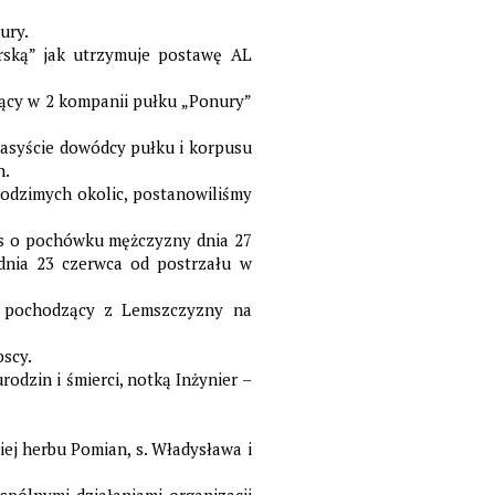
ury.
erską” jak utrzymuje postawę AL
żący w 2 kompanii pułku „Ponury”
asyście dowódcy pułku i korpusu
h.
rodzimych okolic, postanowiliśmy
pis o pochówku mężczyzny dnia 27
dnia 23 czerwca od postrzału w
u, pochodzący z Lemszczyzny na
bscy.
dzin i śmierci, notką Inżynier –
iej herbu Pomian, s. Władysława i