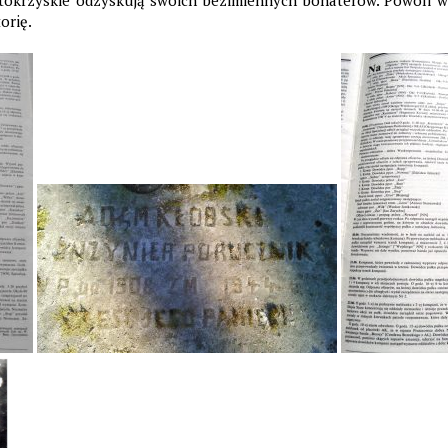
tokrzyskie odzyskują swoich bezimiennych bohaterów. Powoli ws
orię.