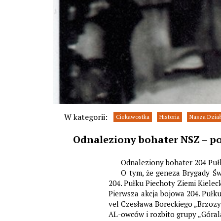
W kategorii:
Ciekawostka
Historia
Nasza Dział
Odnaleziony bohater NSZ – po
Odnaleziony bohater 204 Pułk
O tym, że geneza Brygady Św
204. Pułku Piechoty Ziemi Kieleck
Pierwsza akcja bojowa 204. Pułku
vel Czesława Boreckiego „Brzozy”
AL-owców i rozbito grupy „Górala