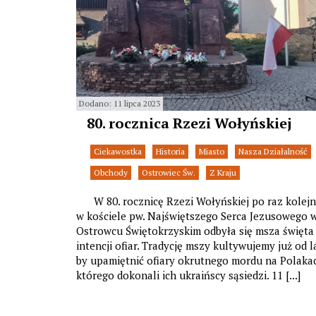
Dodano: 11 lipca 2023
80. rocznica Rzezi Wołyńskiej
Ciekawostka
Historia
Miasto
Nasza Działalność
Obchody
Ostrowiec Św.
Z Kraju
W 80. rocznicę Rzezi Wołyńskiej po raz kolej
w kościele pw. Najświętszego Serca Jezusowego 
Ostrowcu Świętokrzyskim odbyła się msza święta
intencji ofiar. Tradycję mszy kultywujemy już od la
by upamiętnić ofiary okrutnego mordu na Polaka
którego dokonali ich ukraińscy sąsiedzi. 11 [...]