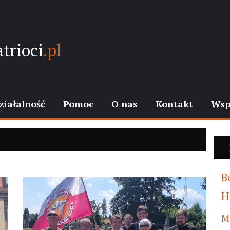
trioci
.pl
ziałalność
Pomoc
O nas
Kontakt
Wsp
B
H
M