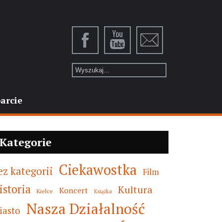
arcie
Kategorie
Ciekawostka
ez kategorii
Film
istoria
Kultura
Koncert
Kielce
Książka
Nasza Działalność
iasto