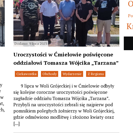
O
Po
K
Dodano: 9 lipca 2023
Uroczystości w Ćmielowie poświęcone
oddziałowi Tomasza Wójcika „Tarzana”
Ciekawostka
Obchody
Wydarzenie
Z Regionu
ny
9 lipca w Woli Grójeckiej i w Ćmielowie odbyły
w
się kolejne coroczne uroczystości poświęcone
 w
zagładzie oddziału Tomasza Wójcika „Tarzana”.
t,
Przybyli na uroczystości zebrali się najpierw pod
ch,
pomnikiem poległych żołnierzy w Woli Grójeckiej,
gdzie odmówiono modlitwę i złożono kwiaty oraz
[...]